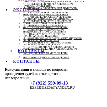
САНИТАРНО-ЭПИДЕМИОЛОГИЧЕСКАЯ ЭКСПЕРТИЗА
ТВЕРДОХЛЕБОВ АНДРЕЙ АЛЕКСЕЕВИЧ
ПРАВОВАЯ ЭКСПЕРТИЗА
ЧИСТЯКОВА ЕЛИЗАВЕТА ВЛАДИМИРОВНА
ЭКСПЕРТЫ
АФИМЧЕНКО АРТЁМ ВАЛЕРЬЕВИЧ
ТВЕРДОХЛЕБОВ АНДРЕЙ АЛЕКСЕЕВИЧ
МАНУЩЕНКО ВЛАДИМИР СЕРГЕЕВИЧ
ЧИСТЯКОВА ЕЛИЗАВЕТА ВЛАДИМИРОВНА
ТВЕРДОХЛЕБОВ ИГОРЬ АЛЕКСЕЕВИЧ
АФИМЧЕНКО АРТЁМ ВАЛЕРЬЕВИЧ
ИВАНОВ АЛЕКСЕЙ ИВАНОВИЧ
МАНУЩЕНКО ВЛАДИМИР СЕРГЕЕВИЧ
ЕШИН АЛЕКСЕЙ НИКОЛАЕВИЧ
ТВЕРДОХЛЕБОВ ИГОРЬ АЛЕКСЕЕВИЧ
ПОТАСЬЕВА ЕЛЕНА СЕРГЕЕВНА
ИВАНОВ АЛЕКСЕЙ ИВАНОВИЧ
КОЖЕВНИКОВ АЛЕКСАНДР АЛЕКСАНДРОВИЧ
ЕШИН АЛЕКСЕЙ НИКОЛАЕВИЧ
ВАЛЕТДИНОВ РУСЛАН МАРСЕЛЬЕВИЧ
ПОТАСЬЕВА ЕЛЕНА СЕРГЕЕВНА
ЕВИТЧЕНКО АНДРЕЙ АЛЕКСАНДРОВИЧ
КОЖЕВНИКОВ АЛЕКСАНДР АЛЕКСАНДРОВИЧ
КОНТАКТЫ
ВАЛЕТДИНОВ РУСЛАН МАРСЕЛЬЕВИЧ
ЕВИТЧЕНКО АНДРЕЙ АЛЕКСАНДРОВИЧ
КОНТАКТЫ
Консультация
и помощь по вопросам
проведения судебных экспертиз и
исследований!
+7 (922) 559-09-13
EXPERTIZE
56@Y
ANDEX.RU